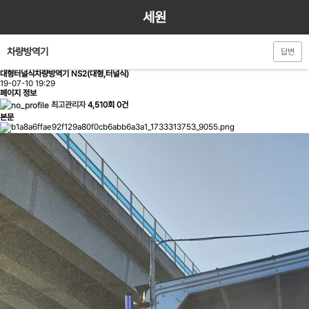
세원
차량방역기
답변
대형터널식차량방역기
NS2(대형,터널식)
19-07-10 19:29
페이지 정보
최고관리자
4,510회
0건
본문